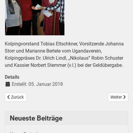
Kolpingvorstand Tobias Eltschkner, Vorsitzende Johanna
Storr und Marianne Bertele vom Ugandaverein,
Kolpingpräses Dr. Ulrich Lindl, „Nikolaus“ Robin Schuster
und Kassier Norbert Stemmer (v.l.) bei der Geldübergabe.
Details
Erstellt: 05. Januar 2018
Vorheriger Beitrag: Mitgliederversammlung 2018
Nächster Be
Zurück
Weiter
Neueste Beiträge