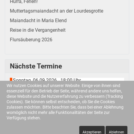
Hurra, Ferien!
Muttertagsmaiandacht an der Lourdesgrotte
Maiandacht in Maria Elend
Reise in die Vergangenheit
Flursäuberung 2026
Nächste Termine
Sonntag, 06.09.2026
18:00 Uhr
-
Wir nutzen Cookies auf unserer Website. Einige von ihnen sind
Männerstammtisch
essenziell für den Betrieb der Seite, während andere uns helfen,
Sonntag, 13.09.2026
diese Website und die Nutzererfahrung zu verbessern (Tracking
Cookies). Sie können selbst entscheiden, ob Sie die Cookies
Kolping-Kreuz-Fest
zulassen möchten. Bitte beachten Sie, dass bei einer Ablehnung
Samstag, 19.09.2026
womöglich nicht mehr alle Funktionalitäten der Seite zur
Altpapiersammlung
Verfügung stehen.
Samstag, 03.10.2026
Akzeptieren
Ablehnen
Landeswallfahrt nach Freising