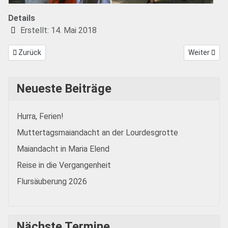
Details
Erstellt: 14. Mai 2018
Vorheriger Beitrag: Luftballonwettbewerb 2018
Nächster Be
Zurück
Weiter
Neueste Beiträge
Hurra, Ferien!
Muttertagsmaiandacht an der Lourdesgrotte
Maiandacht in Maria Elend
Reise in die Vergangenheit
Flursäuberung 2026
Nächste Termine