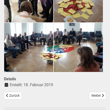
Details
Erstellt: 18. Februar 2019
Vorheriger Beitrag: Josefstag 2019
Nächster Bei
Zurück
Weiter