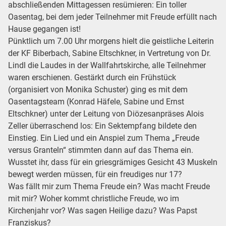
abschließenden Mittagessen resümieren: Ein toller
Oasentag, bei dem jeder Teilnehmer mit Freude erfüllt nach
Hause gegangen ist!
Pünktlich um 7.00 Uhr morgens hielt die geistliche Leiterin
der KF Biberbach, Sabine Eltschkner, in Vertretung von Dr.
Lindl die Laudes in der Wallfahrtskirche, alle Teilnehmer
waren erschienen. Gestärkt durch ein Frühstück
(organisiert von Monika Schuster) ging es mit dem
Oasentagsteam (Konrad Häfele, Sabine und Ernst
Eltschkner) unter der Leitung von Diözesanpräses Alois
Zeller überraschend los: Ein Sektempfang bildete den
Einstieg. Ein Lied und ein Anspiel zum Thema „Freude
versus Granteln“ stimmten dann auf das Thema ein.
Wusstet ihr, dass für ein griesgrämiges Gesicht 43 Muskeln
bewegt werden müssen, für ein freudiges nur 17?
Was fällt mir zum Thema Freude ein? Was macht Freude
mit mir? Woher kommt christliche Freude, wo im
Kirchenjahr vor? Was sagen Heilige dazu? Was Papst
Franziskus?