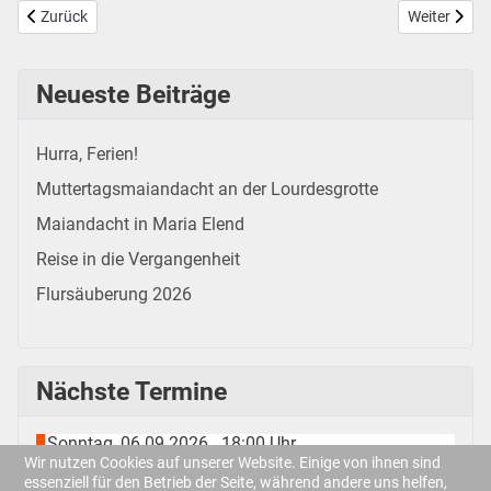
Vorheriger Beitrag: 125 Jahre KF Göggingen
Nächster Be
Zurück
Weiter
Neueste Beiträge
Hurra, Ferien!
Muttertagsmaiandacht an der Lourdesgrotte
Maiandacht in Maria Elend
Reise in die Vergangenheit
Flursäuberung 2026
Nächste Termine
Sonntag, 06.09.2026
18:00 Uhr
-
Wir nutzen Cookies auf unserer Website. Einige von ihnen sind
Männerstammtisch
essenziell für den Betrieb der Seite, während andere uns helfen,