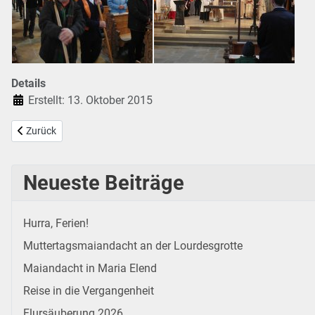
Details
Erstellt: 13. Oktober 2015
Vorheriger Beitrag: Mit der Bibel im Rucksack 2015
Zurück
Neueste Beiträge
Hurra, Ferien!
Muttertagsmaiandacht an der Lourdesgrotte
Maiandacht in Maria Elend
Reise in die Vergangenheit
Flursäuberung 2026