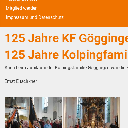
Mitglied werden
Impressum und Datenschutz
125 Jahre KF Gögging
125 Jahre Kolpingfami
Auch beim Jubiläum der Kolpingsfamilie Göggingen war die K
Ernst Eltschkner