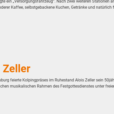
sorgte ein „Versorgungsfahrzeug“. Nach zwei weiteren Stationen
nderer Kaffee, selbstgebackene Kuchen, Getränke und natürlich fü
 Zeller
urg feierte Kolpingpräses im Ruhestand Alois Zeller sein 50jäh
lichen musikalischen Rahmen des Festgottesdienstes unter fr